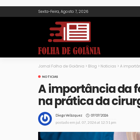
Sexta-Feira, Agosto 7, 2026
Jornal Folha de Goiânia
>
Blog
>
Noticias
>
A importâ
NOTICIAS
A importância da 
na prática da cirur
07/07/2026
Diego Velázquez
postado em
jul. 07, 2026 at 12:51 pm