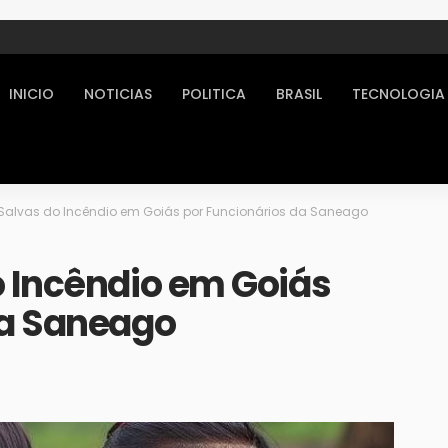
INICIO
NOTICIAS
POLITICA
BRASIL
TECNOLOGIA
Salvas do Incêndio em Goiás por Funcionários da Saneago
o Incêndio em Goiás
da Saneago