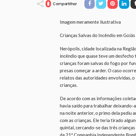
0
Compartilhar
Imagem meramente ilustrativa
Crianças Salvas do Incêndio em Goiás
Nerópolis, cidade localizada na Regiã
incêndio que quase teve um desfecho t
crianças foram salvas do fogo por fu
presas começar a arder. O caso ocorr
relatos das autoridades envolvidas, o 
crianças.
De acordo com as informações coletada
havia saído para trabalhar deixando-a
na noite anterior, o primo dela pediu 
com as crianças. Ele teria tirado alg
quintal, cercando-se das três crianças
da 21ª Companhia Independente Bombe