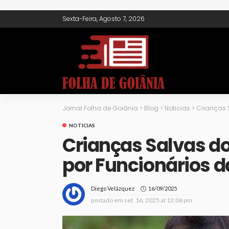
Sexta-Feira, Agosto 7, 2026
Jornal Folha de Goiânia
>
Blog
>
Noticias
>
Crianças 
NOTICIAS
Crianças Salvas d
por Funcionários 
16/09/2025
Diego Velázquez
postado em
set. 16, 2025 at 12:06 pm