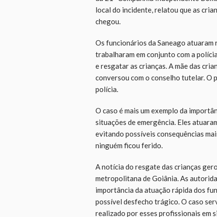
local do incidente, relatou que as cri
chegou.
Os funcionários da Saneago atuaram r
trabalharam em conjunto com a políci
e resgatar as crianças. A mãe das cria
conversou com o conselho tutelar. O pr
polícia.
O caso é mais um exemplo da importân
situações de emergência. Eles atuaram 
evitando possíveis consequências mai
ninguém ficou ferido.
A notícia do resgate das crianças ge
metropolitana de Goiânia. As autorid
importância da atuação rápida dos fun
possível desfecho trágico. O caso se
realizado por esses profissionais em 