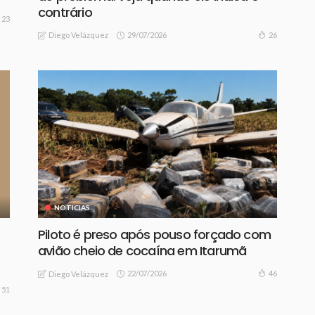
contrário
23
29/07/2026
26
Diego Velázquez
NOTICIAS
Piloto é preso após pouso forçado com
avião cheio de cocaína em Itarumã
22/07/2026
46
Diego Velázquez
51