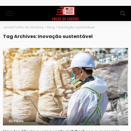
Jornal Folha de Goiânia
>
Blog
>
Inovação sustentável
Tag Archives: Inovação sustentável
NOTICIAS