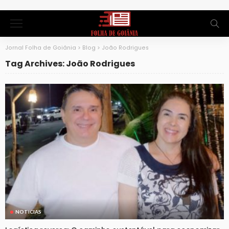
Jornal Folha de Goiânia
>
Blog
>
João Rodrigues
Tag Archives: João Rodrigues
NOTICIAS