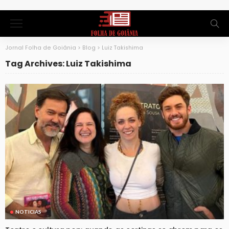
Jornal Folha de Goiânia
>
Blog
>
Luiz Takishima
Tag Archives: Luiz Takishima
NOTICIAS