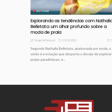
NOTICIAS
Explorando as tendências com Nathali
Belletato: um olhar profundo sobre a
moda de praia
15/12/2023
Diego Velázquez
Segundo Nathalia Belletato, apaixonada por moda, o
verão é a estação que desperta o desejo de explorar
praias paradisíacas, e...