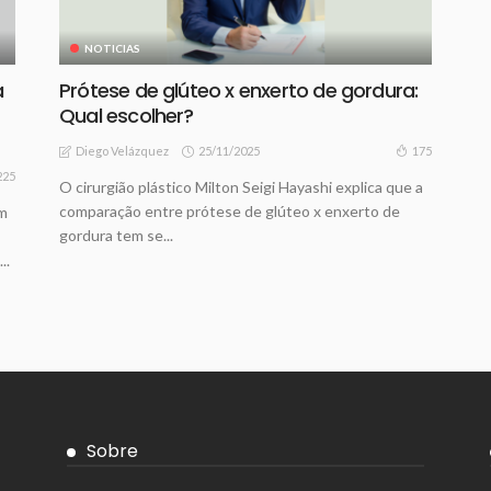
NOTICIAS
a
Prótese de glúteo x enxerto de gordura:
Qual escolher?
25/11/2025
175
Diego Velázquez
225
O cirurgião plástico Milton Seigi Hayashi explica que a
comparação entre prótese de glúteo x enxerto de
em
gordura tem se...
..
Sobre