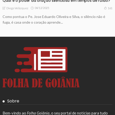
Qual é o poder da oração silenciosa em tempos de ruído?
04/12/2025
161
Diego Velázquez
Como pontua o Pe. Jose Eduardo Oliveira e Silva, o silêncio não é
fuga, é casa onde o coração aprende...
Sobre
Bem-vindo ao
Folha Goiânia
, o seu portal de notícias para tudo