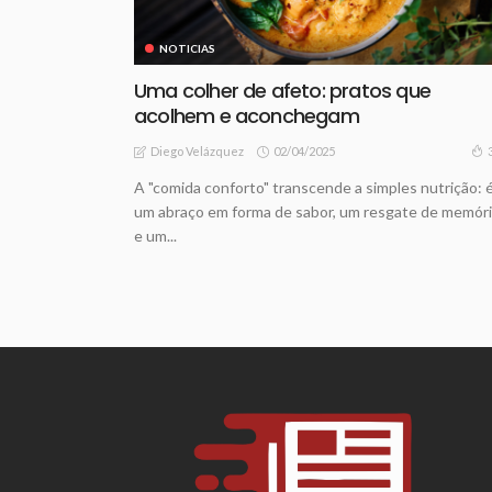
NOTICIAS
Uma colher de afeto: pratos que
acolhem e aconchegam
02/04/2025
Diego Velázquez
A "comida conforto" transcende a simples nutrição: 
um abraço em forma de sabor, um resgate de memór
e um...