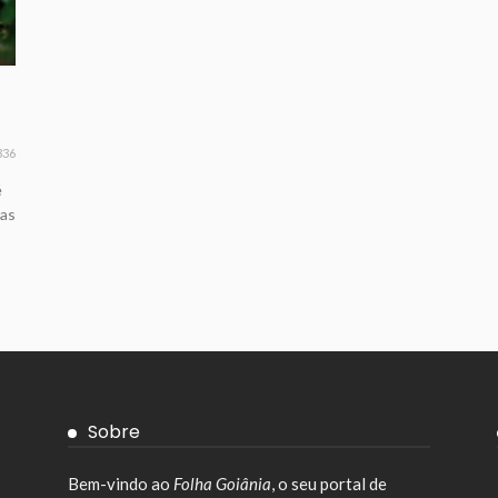
336
é
ias
Sobre
Bem-vindo ao
Folha Goiânia
, o seu portal de