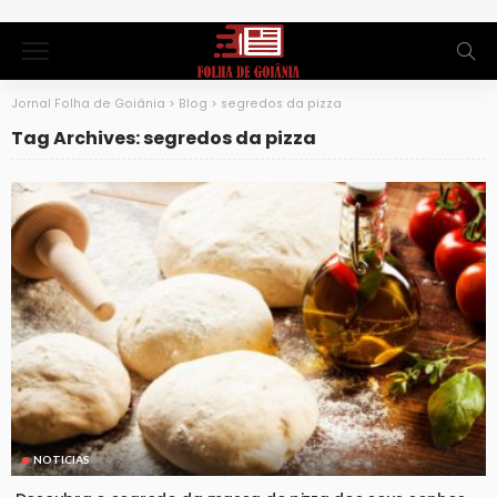
Jornal Folha de Goiânia
>
Blog
>
segredos da pizza
Tag Archives: segredos da pizza
NOTICIAS