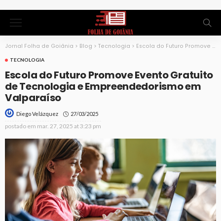
Jornal Folha de Goiânia
>
Blog
>
Tecnologia
>
Escola do Futuro Promove Evento Gratuito de Tecnologia e Empreendedorismo em Valparaíso
TECNOLOGIA
Escola do Futuro Promove Evento Gratuito
de Tecnologia e Empreendedorismo em
Valparaíso
27/03/2025
Diego Velázquez
postado em
mar. 27, 2025 at 3:23 pm