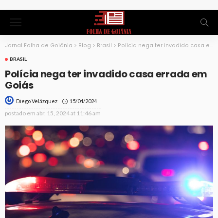
Jornal Folha de Goiânia
>
Blog
>
Brasil
>
Polícia nega ter invadido casa errada em Goiás
BRASIL
Polícia nega ter invadido casa errada em
Goiás
15/04/2024
Diego Velázquez
postado em
abr. 15, 2024 at 11:46 am