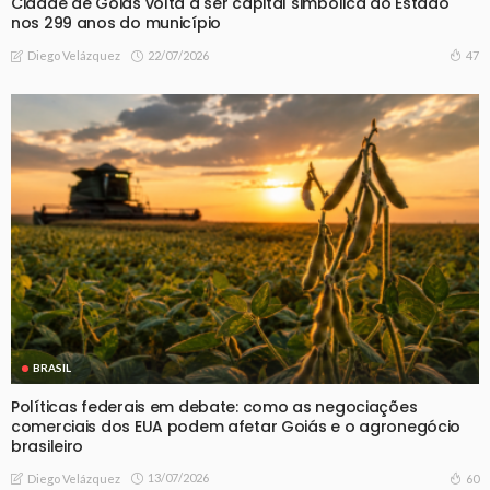
Cidade de Goiás volta a ser capital simbólica do Estado
nos 299 anos do município
22/07/2026
47
Diego Velázquez
BRASIL
Políticas federais em debate: como as negociações
comerciais dos EUA podem afetar Goiás e o agronegócio
brasileiro
13/07/2026
60
Diego Velázquez