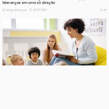
lideranças em uma só direção
20/07/2026
49
Diego Velázquez
NOTICIAS
Fluência leitora: a Sigma Educação esclarece por que essa
habilidade é decisiva nos primeiros anos escolares
17/07/2026
55
Diego Velázquez