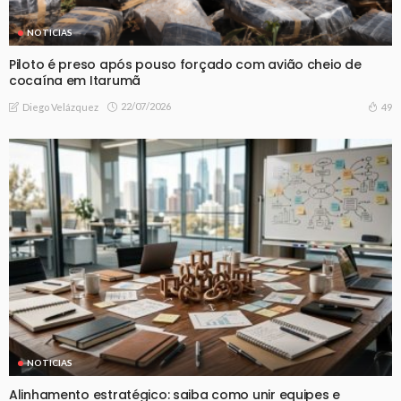
NOTICIAS
Piloto é preso após pouso forçado com avião cheio de
cocaína em Itarumã
22/07/2026
49
Diego Velázquez
NOTICIAS
Alinhamento estratégico: saiba como unir equipes e