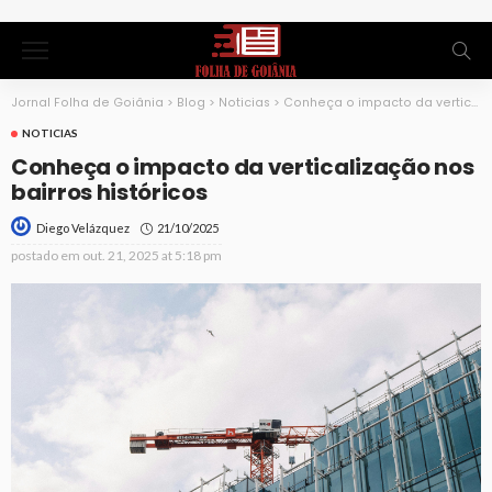
Jornal Folha de Goiânia
>
Blog
>
Noticias
>
Conheça o impacto da verticalização nos bairros históricos
NOTICIAS
Conheça o impacto da verticalização nos
bairros históricos
21/10/2025
Diego Velázquez
postado em
out. 21, 2025 at 5:18 pm