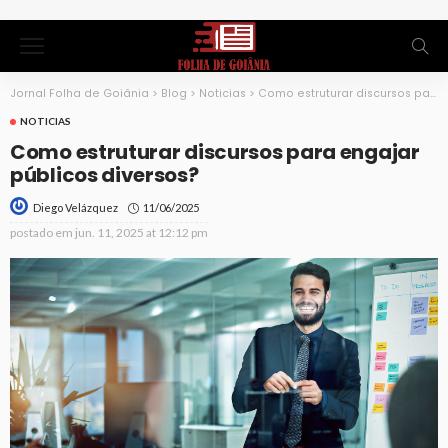
Jornal Folha de Goiânia
>
Blog
>
Noticias
>
Como estruturar discursos para engajar públicos diversos?
NOTICIAS
Como estruturar discursos para engajar
públicos diversos?
11/06/2025
Diego Velázquez
postado em
jun. 11, 2025 at 12:12 pm