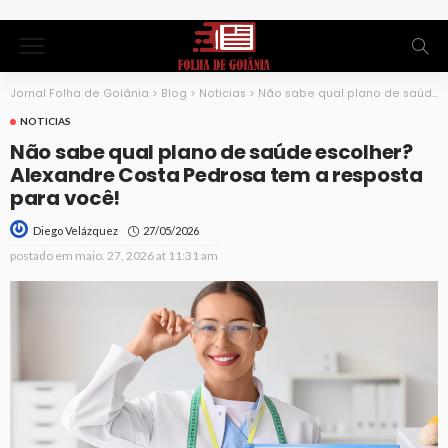
Jornal Folha de Goiânia
>
Blog
>
Noticias
>
Não sabe qual plano de saúde escolher? Alexandre Costa Pedrosa tem a resposta para você!
NOTICIAS
Não sabe qual plano de saúde escolher?
Alexandre Costa Pedrosa tem a resposta
para você!
27/05/2026
Diego Velázquez
postado em
maio. 27, 2026 at 11:31 am