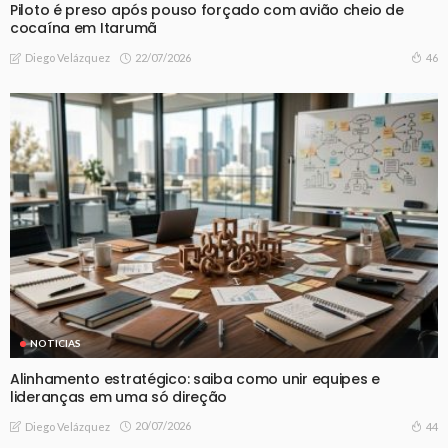
Piloto é preso após pouso forçado com avião cheio de
cocaína em Itarumã
22/07/2026
46
Diego Velázquez
NOTICIAS
Alinhamento estratégico: saiba como unir equipes e
lideranças em uma só direção
20/07/2026
44
Diego Velázquez