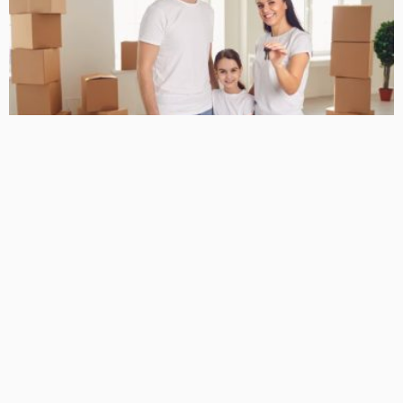
NOTICIAS
Expansão viária e crescimento imobiliário redesenham o
serviço de mudanças no oeste de São Paulo
15/07/2026
52
Diego Velázquez