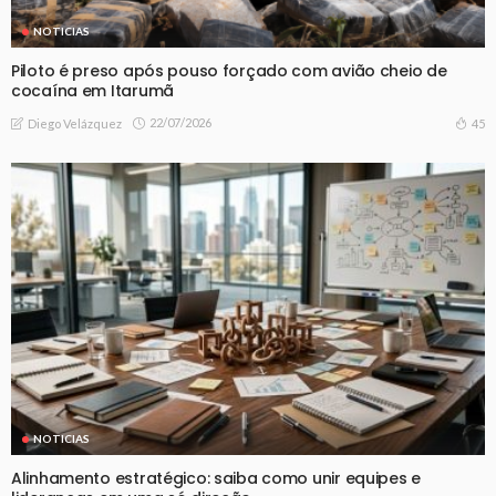
NOTICIAS
Piloto é preso após pouso forçado com avião cheio de
cocaína em Itarumã
22/07/2026
45
Diego Velázquez
NOTICIAS
Alinhamento estratégico: saiba como unir equipes e