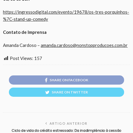
https://ingressodigital.com/evento/19678/os-tres-porquinhos-
%7C-stand-up-comedy
Contato de Imprensa
Amanda Cardoso –
amanda.cardoso@nonstopproducoes.com.br
Post Views:
157
SHARE ON FACEBOOK
SHARE ON TWITTER
ARTIGO ANTERIOR
Ciclo de vida do crédito estressado: Da inadimplência à cessão