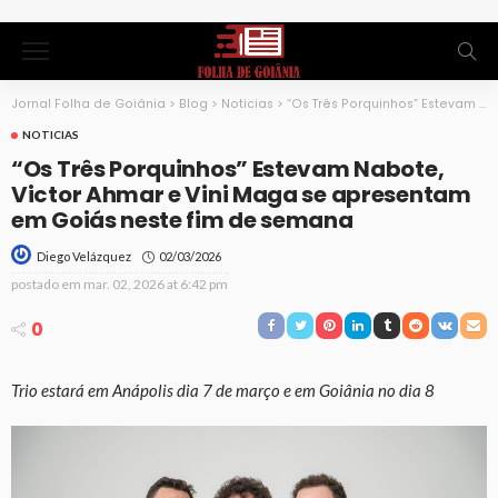
Jornal Folha de Goiânia
>
Blog
>
Noticias
>
“Os Três Porquinhos” Estevam Nabote, Victor Ahmar e Vini Maga se apresentam em Goiás neste fim de semana
NOTICIAS
“Os Três Porquinhos” Estevam Nabote,
Victor Ahmar e Vini Maga se apresentam
em Goiás neste fim de semana
02/03/2026
Diego Velázquez
postado em
mar. 02, 2026 at 6:42 pm
0
Trio estará em Anápolis dia 7 de março e em Goiânia no dia 8