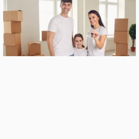
NOTICIAS
Expansão viária e crescimento imobiliário redesenham o
serviço de mudanças no oeste de São Paulo
15/07/2026
51
Diego Velázquez