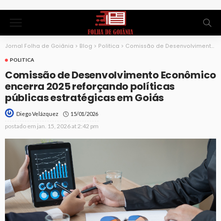
Jornal Folha de Goiânia
>
Blog
>
Politica
>
Comissão de Desenvolvimento Econômico encerra 2025 reforçando políticas públicas estratégicas em Goiás
POLITICA
Comissão de Desenvolvimento Econômico
encerra 2025 reforçando políticas
públicas estratégicas em Goiás
15/01/2026
Diego Velázquez
postado em
jan. 15, 2026 at 2:42 pm