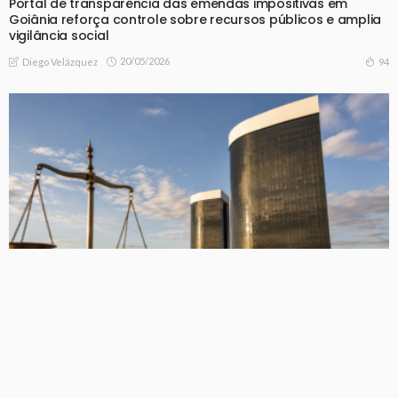
Portal de transparência das emendas impositivas em
Goiânia reforça controle sobre recursos públicos e amplia
vigilância social
20/05/2026
94
Diego Velázquez
POLITICA
Transferência de domicílio eleitoral em Goiás: decisão do
TSE reforça critérios rigorosos nas eleições de 2024
07/05/2026
106
Diego Velázquez