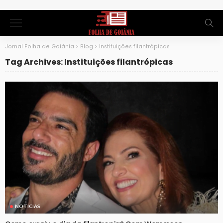
Jornal Folha de Goiânia
>
Blog
>
Instituições filantrópicas
Tag Archives: Instituições filantrópicas
NOTICIAS