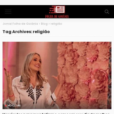
Jornal Folha de Goiânia
>
Blog
>
religião
Tag Archives: religião
NOTICIAS