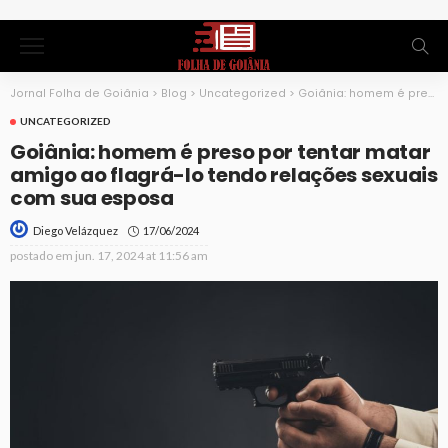
Jornal Folha de Goiânia
>
Blog
>
Uncategorized
>
Goiânia: homem é preso por tentar matar amigo ao flagrá-lo tendo relações sexuais com sua esposa
UNCATEGORIZED
Goiânia: homem é preso por tentar matar
amigo ao flagrá-lo tendo relações sexuais
com sua esposa
17/06/2024
Diego Velázquez
postado em
jun. 17, 2024 at 11:56 am