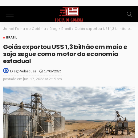
Jornal Folha de Goiânia
>
Blog
>
Brasil
>
Goiás exportou US$ 1,3 bilhão em maio e soja segue como motor da economia estadual
BRASIL
Goiás exportou US$ 1,3 bilhão em maio e
soja segue como motor da economia
estadual
17/06/2026
Diego Velázquez
postado em
jun. 17, 2026 at 2:19 pm