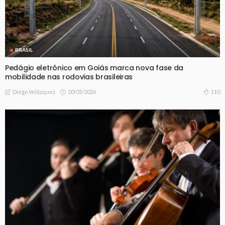
BRASIL
Pedágio eletrônico em Goiás marca nova fase da
mobilidade nas rodovias brasileiras
20/05/2026
110
Diego Velázquez