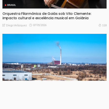
BRASIL
Orquestra Filarmônica de Goiás sob Vito Clemente:
impacto cultural e excelência musical em Goiânia
07/05/2026
118
Diego Velázquez
BRASIL
Cidade de Goiás e a força da indústria automotiva,
mineração e química: como a diversificação impulsiona o