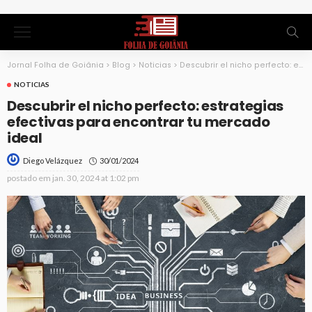
Jornal Folha de Goiânia
>
Blog
>
Noticias
>
Descubrir el nicho perfecto: estrategias efectivas para encontrar tu mercado ideal
NOTICIAS
Descubrir el nicho perfecto: estrategias
efectivas para encontrar tu mercado
ideal
30/01/2024
Diego Velázquez
postado em
jan. 30, 2024 at 1:02 pm