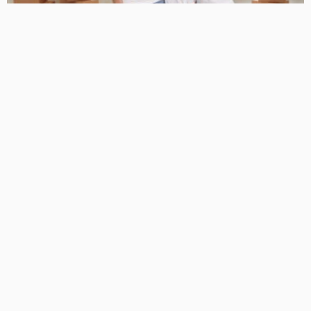
NOTICIAS
Expansão viária e crescimento imobiliário redesenham o
serviço de mudanças no oeste de São Paulo
15/07/2026
52
Diego Velázquez
NOTICIAS