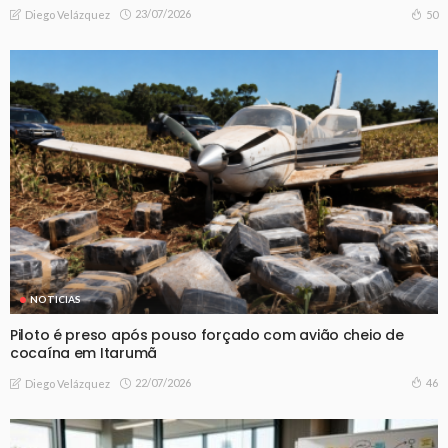
23/07/2026
50
Diego Velázquez
NOTICIAS
Piloto é preso após pouso forçado com avião cheio de
cocaína em Itarumã
22/07/2026
46
Diego Velázquez