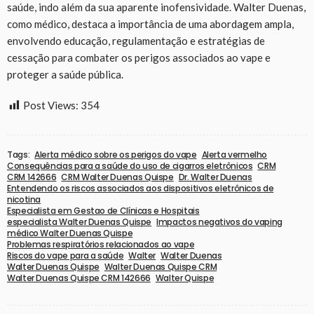
saúde, indo além da sua aparente inofensividade. Walter Duenas,
como médico, destaca a importância de uma abordagem ampla,
envolvendo educação, regulamentação e estratégias de
cessação para combater os perigos associados ao vape e
proteger a saúde pública.
Post Views:
354
Tags:
Alerta médico sobre os perigos do vape
Alerta vermelho
Consequências para a saúde do uso de cigarros eletrônicos
CRM
CRM 142666
CRM Walter Duenas Quispe
Dr. Walter Duenas
Entendendo os riscos associados aos dispositivos eletrônicos de
nicotina
Especialista em Gestao de Clínicas e Hospitais
especialista Walter Duenas Quispe
Impactos negativos do vaping
médico Walter Duenas Quispe
Problemas respiratórios relacionados ao vape
Riscos do vape para a saúde
Walter
Walter Duenas
Walter Duenas Quispe
Walter Duenas Quispe CRM
Walter Duenas Quispe CRM 142666
Walter Quispe