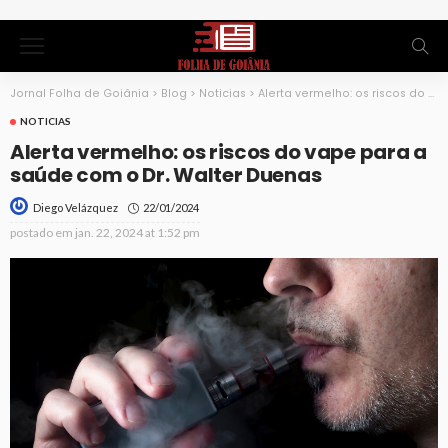
Jornal Folha de Goiânia
>
Blog
>
Noticias
>
Alerta vermelho: os riscos do vape para a saúde com o Dr. Walter Duenas
NOTICIAS
Alerta vermelho: os riscos do vape para a
saúde com o Dr. Walter Duenas
22/01/2024
Diego Velázquez
postado em
jan. 22, 2024 at 1:52 pm